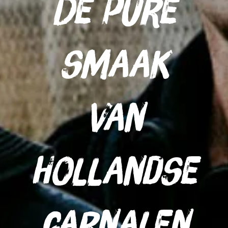
De pure
smaak
van
Hollandse
garnalen